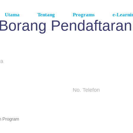
Utama
Tentang
Programs
e-Learni
Borang Pendaftaran
Sila isi borang dibawah untuk mendaftar.