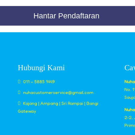
Hantar Pendaftaran
Hubungi Kami
Ca
011 – 5885 1449
Nuha
No. 
nuhacustomerservice@gmail.com
Sauj
Kajang | Ampang | Sri Rampai | Bangi
Nuha
Gateway
2-2,
Prim